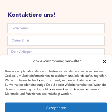
Kontaktiere uns!
Cookie-Zustimmung verwalten
Um dir ein optimales Erlebnis zu bieten, verwenden wir Technologien wie
Hiermit stimme ich der Verarbeitung meiner Daten zwecks
Cookies, um Geräteinformationen zu speichern und/oder darauf zuzugreifen.
Wenn du diesen Technologien zustimmst, können wir Daten wie das
Newsletteranmeldung gemäß Datenschutzerklärung zu.
Surfverhalten oder eindeutige IDs auf dieser Website verarbeiten. Wenn du
deine Zustimmung nicht erteilst oder zurückziehst, können bestimmte
Merkmale und Funktionen beeinträchtigt werden.
Akzeptieren