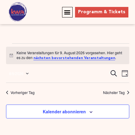
Programm & Tickets
Keine Veranstaltungen für 9. August 2026 vorgesehen. Hier geht
Hinweis
es zu den
.
nächsten bevorstehenden Veranstaltungen
Ve
Veran
Suche
8/9/2026
Tag
Datum
An
Such
wählen.
Na
Vorheriger Tag
Nächster Tag
und
Ansic
Kalender abonnieren
Navig