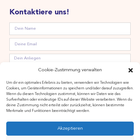
Kontaktiere uns!
Cookie-Zustimmung verwalten
Um dir ein optimales Erlebnis zu bieten, verwenden wir Technologien wie
Hiermit stimme ich der Verarbeitung meiner Daten zwecks
Cookies, um Geräteinformationen zu speichern und/oder darauf zuzugreifen.
Wenn du diesen Technologien zustimmst, können wir Daten wie das
Newsletteranmeldung gemäß Datenschutzerklärung zu.
Surfverhalten oder eindeutige IDs auf dieser Website verarbeiten. Wenn du
deine Zustimmung nicht erteilst oder zurückziehst, können bestimmte
Merkmale und Funktionen beeinträchtigt werden.
Akzeptieren
ANMELDEN