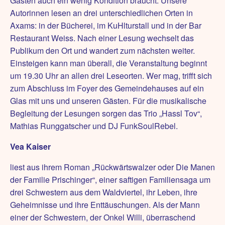
Gästen auch ein wenig Kondition braucht. Unsere
Autorinnen lesen an drei unterschiedlichen Orten in
Axams: in der Bücherei, im KuHlturstall und in der Bar
Restaurant Weiss. Nach einer Lesung wechselt das
Publikum den Ort und wandert zum nächsten weiter.
Einsteigen kann man überall, die Veranstaltung beginnt
um 19.30 Uhr an allen drei Leseorten. Wer mag, trifft sich
zum Abschluss im Foyer des Gemeindehauses auf ein
Glas mit uns und unseren Gästen. Für die musikalische
Begleitung der Lesungen sorgen das Trio „Hassl Tov“,
Mathias Runggatscher und DJ FunkSoulRebel.
Vea Kaiser
liest aus ihrem Roman „Rückwärtswalzer oder Die Manen
der Familie Prischinger“, einer saftigen Familiensaga um
drei Schwestern aus dem Waldviertel, ihr Leben, ihre
Geheimnisse und ihre Enttäuschungen. Als der Mann
einer der Schwestern, der Onkel Willi, überraschend