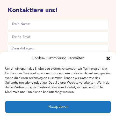
Kontaktiere uns!
Cookie-Zustimmung verwalten
Um dir ein optimales Erlebnis zu bieten, verwenden wir Technologien wie
Hiermit stimme ich der Verarbeitung meiner Daten zwecks
Cookies, um Geräteinformationen zu speichern und/oder darauf zuzugreifen.
Wenn du diesen Technologien zustimmst, können wir Daten wie das
Newsletteranmeldung gemäß Datenschutzerklärung zu.
Surfverhalten oder eindeutige IDs auf dieser Website verarbeiten. Wenn du
deine Zustimmung nicht erteilst oder zurückziehst, können bestimmte
Merkmale und Funktionen beeinträchtigt werden.
Akzeptieren
ANMELDEN